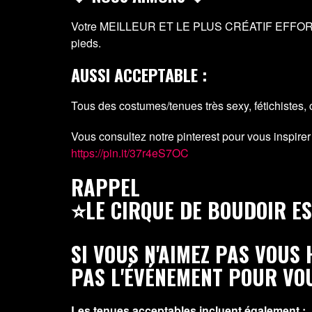
Votre MEILLEUR ET LE PLUS CRÉATIF EFFORT - Te
pieds.
AUSSI ACCEPTABLE :
Tous des costumes/tenues très sexy, fétichistes, c
Vous consultez notre pinterest pour vous inspirer
https://pin.it/37r4eS7OC
RAPPEL
⭐LE CIRQUE DE BOUDOIR E
SI VOUS N'AIMEZ PAS VOUS 
PAS L'ÉVÉNEMENT POUR VO
Les tenues acceptables incluent également :