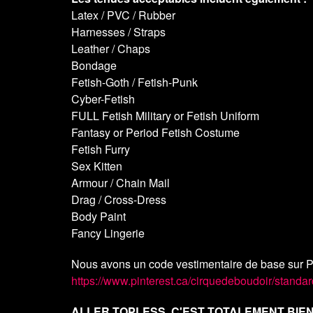
Latex / PVC / Rubber
Harnesses / Straps
Leather / Chaps
Bondage
Fetish-Goth / Fetish-Punk
Cyber-Fetish
FULL Fetish Military or Fetish Uniform
Fantasy or Period Fetish Costume
Fetish Furry
Sex Kitten
Armour / Chain Mail
Drag / Cross-Dress
Body Paint
Fancy Lingerie
Nous avons un code vestimentaire de base sur Pi
https://www.pinterest.ca/cirquedeboudoir/standa
ALLER TOPLESS, C'EST TOTALEMENT BIEN