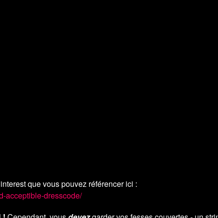
nterest que vous pouvez référencer ici :
rd-acceptible-dresscode/
 !
Cependant, vous
devez
garder vos fesses couvertes - un str