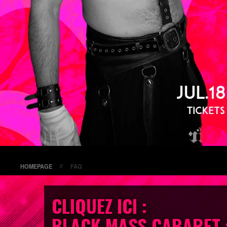
HOMEPAGE
FAQ
//
CLIQUEZ ICI :
BLACK MASS CABARET :