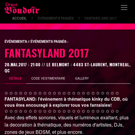
ACCUEIL
ÉVÉNEMENTS PASSÉS
FANTASYLAND 2017
//
//
ÉVÉNEMENTS // ÉVÉNEMENTS PASSÉS :
FANTASYLAND 2017
20.MAI.2017 : 21:00 // LE BELMONT : 4483 ST-LAURENT, MONTREAL,
QC
DÉTAILS
CODE VESTIMENTAIRE
GALLERY
✩ ✩ ✩ ✩ ✩ ✩ ✩ ✩ ✩ ✩ ✩ ✩ ✩ ✩ ✩ ✩ ✩ ✩ ✩ ✩ ✩ ✩ ✩ ✩
FANTASYLAND: l'événement à thématique kinky du CDB, où
vous êtes encouragé à explorer tous vos fantaisies!
✩ ✩ ✩ ✩ ✩ ✩ ✩ ✩ ✩ ✩ ✩ ✩ ✩ ✩ ✩ ✩ ✩ ✩ ✩ ✩ ✩ ✩ ✩ ✩
Avec des effets sonores, visuels et lumineux exaltant, plus
la decoration à thématique, des numéros d'artistes, DJs,
zones de jeux BDSM, et plus encore.