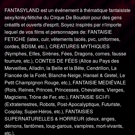
FANTASYLAND est un événement à thématique fantaisiste
sexy/kinky/fétiche du Cirque De Boudoir pour des gens
créatifs et ouverts d'esprit. Soyez inspirés par n'importe
lequel de vos films et personnages de: FANTAISIE
FETICHE (latex, cuir, vêtements lacés, pvc, uniformes,
cordes, BDSM, etc.), CREATURES MYTHIQUES
(Nymphes, Elfes, Sirènes, Fées, Dragons, cornes. fausse
fourrure, etc.), CONTES DE FÉES (Alice au Pays des
Merveilles, Alladin, la Belle et la Bête, Cendrillon, La
Fiancée de la Forêt, Blanche-Neige, Hansel & Gretel, Le
Petit Champignon Rouge, etc.), FANTAISIE MEDIÉVALE
(Rois, Reines, Princes, Princesses, Chevaliers, Vierges,
Magiciens, Trône de Fer, etc.), FANTAISIE SCI-FI
(Extraterrestres, Robots, Post-Apocalyptique, Futuriste,
Cosplay, Super-Héros, etc.), FANTAISIES
SUPERNATURELLES & HORREUR (dieux, anges,
démons, fantômes, loup-garous, vampires, mort-vivants,
etc.).