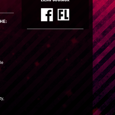
CHE:
le
ty,