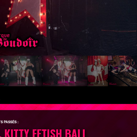
L
S PASSÉS :
 KITTY FETISH BALL