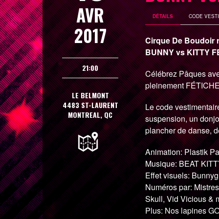
AVR
DÉTAILS
CODE VEST
2017
Cirque De Boudoir
BUNNY vs KITTY F
21:00
Célébrez Pâques avec
pleinement FÉTICHE p
LE BELMONT
4483 ST-LAURENT
Le code vestimentaire
MONTREAL, QC
suspension, un donjon 
plancher de danse, de
Animation: Plastik Pa
Musique: BEAT KITT
Effet visuels: Bunnyg
Numéros par: Mistress
Skull, Vid Vicious &
Plus: Nos lapines G