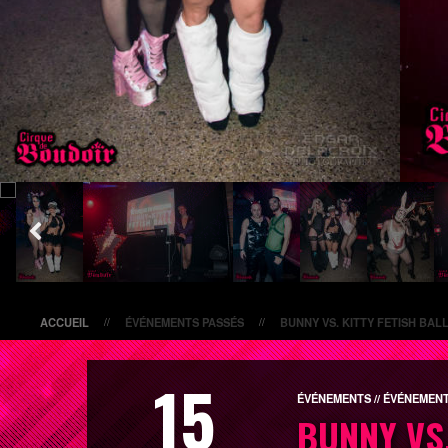
ACCUEIL
ÉVÉNEMENTS PASSÉS
BUNNY VS. KITTY FETISH BAL
//
//
15
ÉVÉNEMENTS // ÉVÉNEMENT
BUNNY VS.