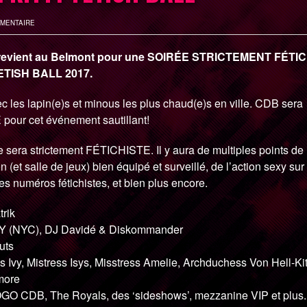
IMENTAIRE
 revient au Belmont pour une SOIRÉE STRICTEMENT FÉTI
ETISH BALL 2017.
 les lapin(e)s et minous les plus chaud(e)s en ville. CDB sera
our cet événement sautillant!
 sera strictement FÉTICHISTE. Il y aura de multiples points de
(et salle de jeux) bien équipé et surveillé, de l’action sexy sur 
s numéros fétichistes, et bien plus encore.
trik
Y (NYC), DJ Davidé & Diskommander
uts
 Ivy, Mistress Isys, Misstress Amelie, Archduchess Von Hell-Kit
 more
OGO CDB, The Royals, des ‘sideshows’, mezzanine VIP et plus.