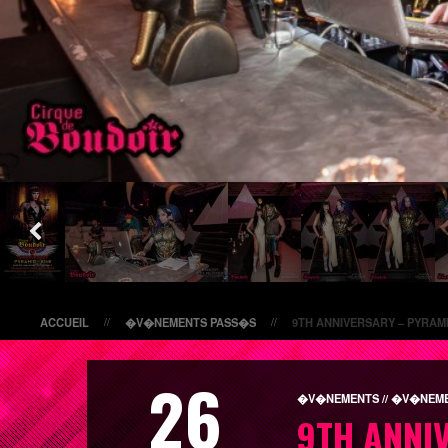
ACCUEIL
�V�NEMENTS PASS�S
9TH ANNIVERSARY – PYRAMI
//
//
26
�V�NEMENTS // �V�NEME
9TH ANNI