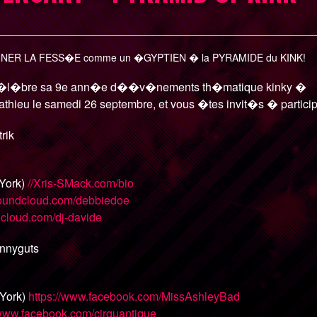
NNER LA FESS�E comme un �GYPTIEN � la PYRAMIDE du KINK!
 c�l�bre sa 9e ann�e d��v�nements th�matique kinky �
thieu le samedi 26 septembre, et vous �tes invit�s � particip
rik
York)
//Xris-SMack.com/bio
oundcloud.com/
debbiedoe
dcloud.com/
dj-davide
unnyguts
 York)
https://www.facebook.com/
MissAshleyBad
/www.facebook.com/
cirquantique