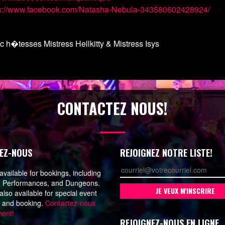
s://www.facebook.com/
Natasha-Nebula-343580602428
924/
h�tesses Mistress Hellkitty & Mistress Isys
CONTACTEZ NOUS!
EZ-NOUS
REJOIGNEZ NOTRE LISTE!
vailable for bookings, including
, Performances, and Dungeons.
lso available for special event
n and booking.
Contactez-nous
ment!
REJOIGNEZ-NOUS EN LIGNE