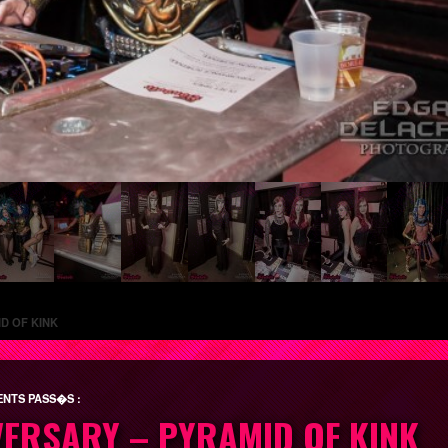
D OF KINK
NTS PASS�S :
VERSARY – PYRAMID OF KINK