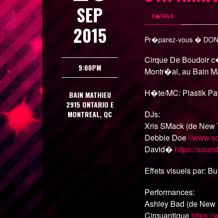
SEP
D�TAILS
2015
Pr�parez-vous � DO
Cirque De Boudoir
9:00PM
Montr�al, au Bain Ma
H�te/MC: Plastik Pat
BAIN MATHIEU
2915 ONTARIO E
DJs:
MONTREAL, QC
Xris SMack (de New 
Debbie Doe
//www.s
David�
https://soun
Effets visuels par: B
Performances:
Ashley Bad (de New
Cirquantique
https:/