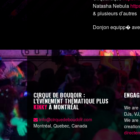
Natasha Nebula
http
& plusieurs d’autres
Donjon equipp� avec 
CIRQUE DE BOUDOIR :
ENGAG
L'ÉVÉNEMENT THÉMATIQUE PLUS
KINKY
À MONTRÉAL
We are a
DJs, VJ
info@cirquedeboudoir.com
We are a
Montréal, Quebec, Canada
creatio
directe